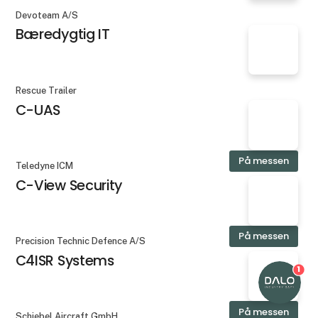
Devoteam A/S
Bæredygtig IT
Rescue Trailer
C-UAS
På messen
Teledyne ICM
C-View Security
På messen
Precision Technic Defence A/S
C4ISR Systems
1
På messen
Schiebel Aircraft GmbH