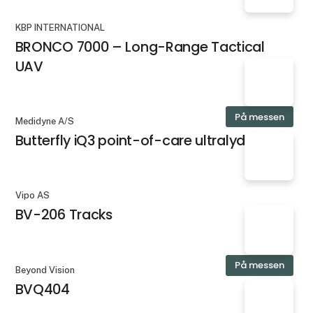
KBP INTERNATIONAL
BRONCO 7000 – Long-Range Tactical
UAV
På messen
Medidyne A/S
Butterfly iQ3 point-of-care ultralyd
Vipo AS
BV-206 Tracks
På messen
Beyond Vision
BVQ404