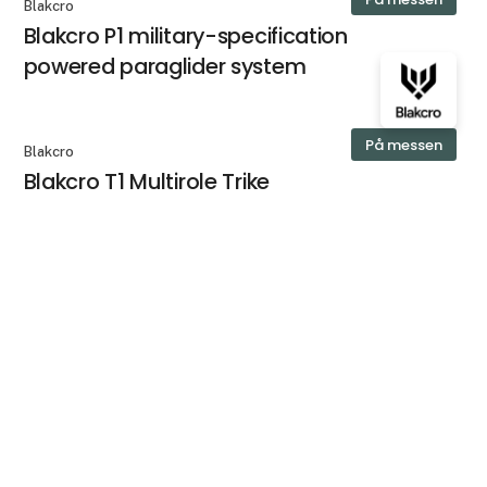
Blakcro
Blakcro P1 military-specification
powered paraglider system
På messen
Blakcro
Blakcro T1 Multirole Trike