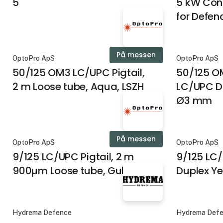
5
5 kW Cont
for Defen
På messen
OptoPro ApS
OptoPro ApS
50/125 OM3 LC/UPC Pigtail,
50/125 O
2 m Loose tube, Aqua, LSZH
LC/UPC Du
Ø3 mm
På messen
OptoPro ApS
OptoPro ApS
9/125 LC/UPC Pigtail, 2 m
9/125 LC
900µm Loose tube, Gul, LSZH
Duplex Ye
Hydrema Defence
Hydrema Def