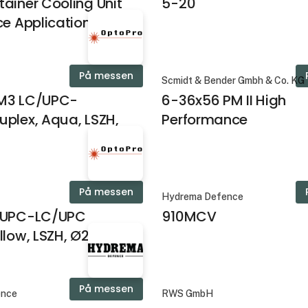
ainer Cooling Unit
5-20
ce Applications
På messen
Scmidt & Bender Gmbh & Co. KG
M3 LC/UPC-
6-36x56 PM II High
plex, Aqua, LSZH,
Performance
På messen
Hydrema Defence
/UPC-LC/UPC
910MCV
llow, LSZH, Ø2 mm
På messen
ence
RWS GmbH