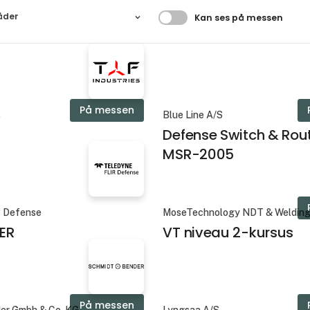
Filtrer resultater
åder
Kan ses på messen
På messen
s
Blue Line A/S
Defense Switch & Rou
MSR-2005
R Defense
MoseTechnology NDT & Weldin
ER
VT niveau 2-kursus
På messen