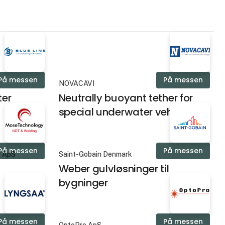
På messen
På messen
NOVACAVI
ter
Neutrally buoyant tether for
special underwater vehicle
På messen
På messen
g ApS
Saint-Gobain Denmark
Weber gulvløsninger til
bygninger
På messen
På messen