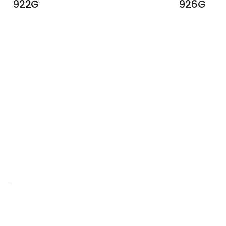
922G
926G