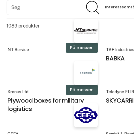
Søg
Søg
Interesseomr
1089
produkter
På messen
NT Service
TAF Industrie
BABKA
På messen
Kronus Ltd.
Teledyne FLI
Plywood boxes for military
SKYCARRI
logistics