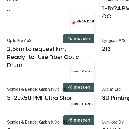
CEFA
Scmidt & Bend
,,
1-8x24 PM
CC
På messen
OptoPro ApS
Lyngsaa A/S
2,5km to request km,
213
Ready-to-Use Fiber Optic
Drum
På messen
Scmidt & Bender Gmbh & Co. KG
Ardlat Ltd.
3-20x50 PMII Ultra Short
3D Printin
På messen
Scmidt & Bender Gmbh & Co. KG
Lumikko Oy