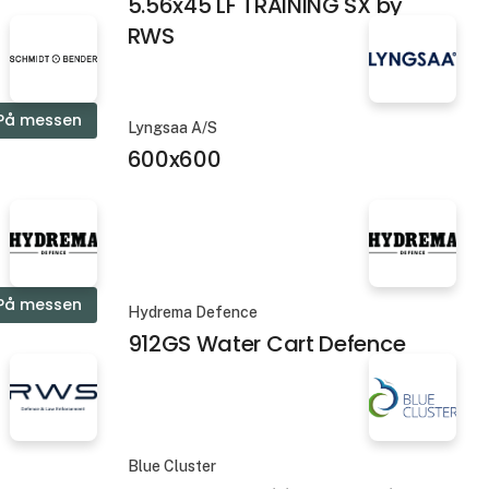
5.56x45 LF TRAINING SX by
RWS
På messen
Lyngsaa A/S
600x600
På messen
Hydrema Defence
912GS Water Cart Defence
Blue Cluster