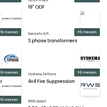
OptoPro ApS
19" ODF
På messen
På messen
Dantrafo A/S
3 phase transformers
På messen
På messen
Hydrema Defence
ition
4x4 Fire Suppression
På messen
RWS GmbH