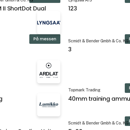
er Gmbh & Co. KG
Lyngsaa A/S
 II ShortDot Dual
123
På messen
Scmidt & Bender Gmbh & Co. KG
3
Topmark Trading
g
40mm training ammun
Scmidt & Bender Gmbh & Co. KG