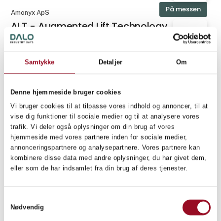
På messen
Amonyx ApS
ALT - Augmented Lift Technology
Samtykke
Detaljer
Om
Excalibur Army spol. s r.o.
AM-70 EX
Denne hjemmeside bruger cookies
Vi bruger cookies til at tilpasse vores indhold og annoncer, til at
På messen
vise dig funktioner til sociale medier og til at analysere vores
Aluano ApS
trafik. Vi deler også oplysninger om din brug af vores
Anodisering / Eloxering
hjemmeside med vores partnere inden for sociale medier,
annonceringspartnere og analysepartnere. Vores partnere kan
kombinere disse data med andre oplysninger, du har givet dem,
eller som de har indsamlet fra din brug af deres tjenester.
Anschütz GmbH
Anschütz Autonomics
Samtykkevalg
Nødvendig
På messen