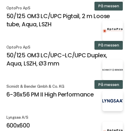
På messen
OptoPro ApS
50/125 OM3 LC/UPC Pigtail, 2 m Loose
tube, Aqua, LSZH
På messen
OptoPro ApS
50/125 OM3 LC/UPC-LC/UPC Duplex,
Aqua, LSZH, Ø3 mm
På messen
Scmidt & Bender Gmbh & Co. KG
6-36x56 PM II High Performance
Lyngsaa A/S
600x600