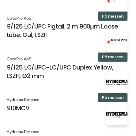
På messen
OptoPro ApS
9/125 LC/UPC Pigtail, 2 m 900µm Loose
tube, Gul, LSZH
På messen
OptoPro ApS
9/125 LC/UPC-LC/UPC Duplex Yellow,
LSZH, Ø2 mm
På messen
Hydrema Defence
910MCV
Hydrema Defence