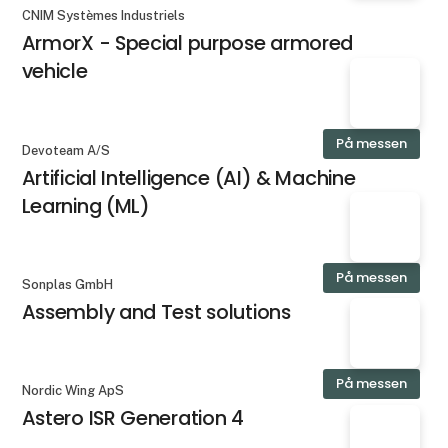
CNIM Systèmes Industriels
ArmorX - Special purpose armored
vehicle
På messen
Devoteam A/S
Artificial Intelligence (AI) & Machine
Learning (ML)
På messen
Sonplas GmbH
Assembly and Test solutions
På messen
Nordic Wing ApS
Astero ISR Generation 4