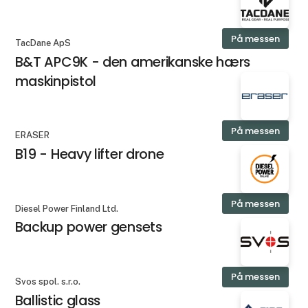
På messen
TacDane ApS
B&T APC9K - den amerikanske hærs
maskinpistol
På messen
ERASER
B19 - Heavy lifter drone
På messen
Diesel Power Finland Ltd.
Backup power gensets
På messen
Svos spol. s.r.o.
Ballistic glass