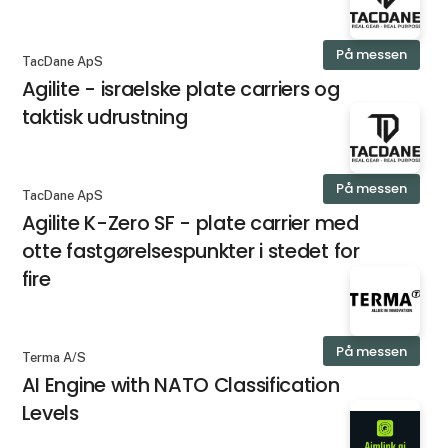
På messen
TacDane ApS
Agilite - israelske plate carriers og
taktisk udrustning
På messen
TacDane ApS
Agilite K-Zero SF - plate carrier med
otte fastgørelsespunkter i stedet for
fire
På messen
Terma A/S
AI Engine with NATO Classification
Levels