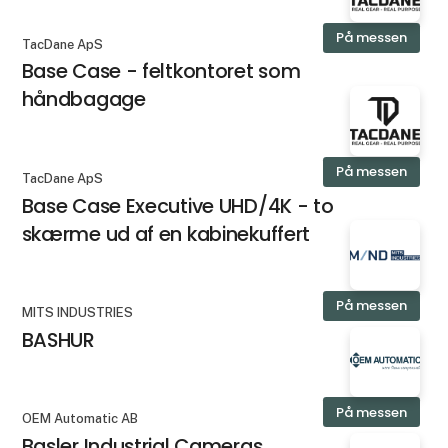
På messen
TacDane ApS
Base Case - feltkontoret som
håndbagage
På messen
TacDane ApS
Base Case Executive UHD/4K - to
skærme ud af en kabinekuffert
På messen
MITS INDUSTRIES
BASHUR
På messen
OEM Automatic AB
Basler Industrial Cameras