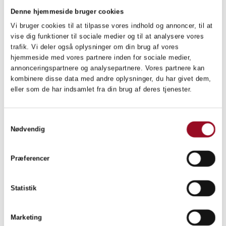
Alle ansøgere modtager skriftlig besked om resultatet af
Denne hjemmeside bruger cookies
udvælgelsen senest den 3. august 2026.
Vi bruger cookies til at tilpasse vores indhold og annoncer, til at
Hvis ansøgning afvises, kan man kontakte
vise dig funktioner til sociale medier og til at analysere vores
OPENFORBUSINESS@MIL.DK
med eventuelle spørgsmål.
trafik. Vi deler også oplysninger om din brug af vores
hjemmeside med vores partnere inden for sociale medier,
Dato:
21. august 2026 fra kl. 08:00-16:00
annonceringspartnere og analysepartnere. Vores partnere kan
Lokation:
Hevring Skydeterræn
kombinere disse data med andre oplysninger, du har givet dem,
Adresse:
Voer Færgevej 4, 8950 Ørsted
eller som de har indsamlet fra din brug af deres tjenester.
Spørgsmål angående Range Day kan rettes til:
Samtykkevalg
Nødvendig
OPENFORBUSINESS@MIL.DK
Spørgsmål angående Innovation Day kan rettes til:
FMI-
KTP-U-DDIU@MIL.DK
Præferencer
Statistik
Ansøg her
Marketing
Bemærk:
Arrangementet afholdes af FMI den 21. august på