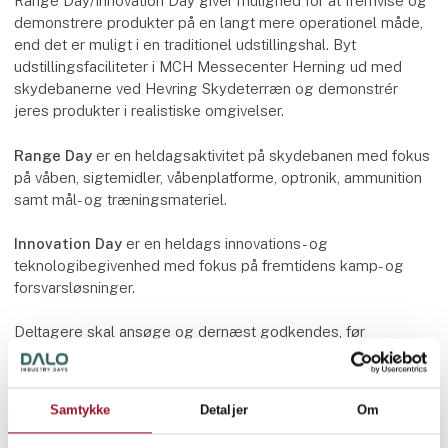
Range Day/Innovation Day giver mulighed for at fremvise og
demonstrere produkter på en langt mere operationel måde,
end det er muligt i en traditionel udstillingshal. Byt
udstillingsfaciliteter i MCH Messecenter Herning ud med
skydebanerne ved Hevring Skydeterræn og demonstrér
jeres produkter i realistiske omgivelser.
Range Day
er en heldagsaktivitet på skydebanen med fokus
på våben, sigtemidler, våbenplatforme, optronik, ammunition
samt mål- og træningsmateriel.
Innovation Day
er en heldags innovations- og
teknologibegivenhed med fokus på fremtidens kamp- og
forsvarsløsninger.
Deltagere skal ansøge og dernæst godkendes, før
deltagelse er mulig. Hvis man ønsker at deltage i både
Range Day og Innovation Day, skal der ansøges separat til
begge arrangementer.
Samtykke
Detaljer
Om
Tilmeldingsfrist: 30. juni 2026 kl. 12.00.