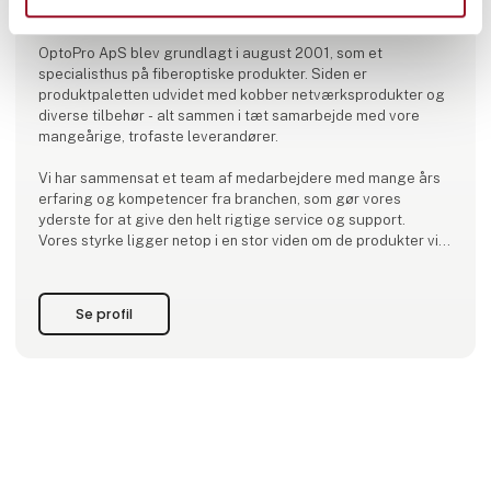
OptoPro ApS
OptoPro ApS blev grundlagt i august 2001, som et
specialisthus på fiberoptiske produkter. Siden er
produktpaletten udvidet med kobber netværksprodukter og
diverse tilbehør - alt sammen i tæt samarbejde med vore
mangeårige, trofaste leverandører.
Vi har sammensat et team af medarbejdere med mange års
erfaring og kompetencer fra branchen, som gør vores
yderste for at give den helt rigtige service og support.
Vores styrke ligger netop i en stor viden om de produkter vi
forhandler, da vi mener at tætte samarbejder er bedre end
blot et kunde/leverandør forhold.
Hos OptoPro ApS investerer vi i
Se profil