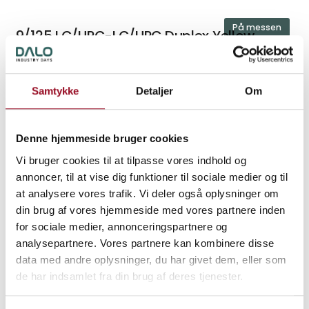
På messen
9/125 LC/UPC-LC/UPC Duplex Yellow,
LSZH, Ø2 mm
Samtykke
Detaljer
Om
På messen
50/125 OM3 LC/UPC-LC/UPC Duplex,
Denne hjemmeside bruger cookies
Aqua, LSZH, Ø3 mm
Vi bruger cookies til at tilpasse vores indhold og
annoncer, til at vise dig funktioner til sociale medier og til
at analysere vores trafik. Vi deler også oplysninger om
På messen
din brug af vores hjemmeside med vores partnere inden
MM LC Duplex adapter Anti-shake
for sociale medier, annonceringspartnere og
U/flange OM3
analysepartnere. Vores partnere kan kombinere disse
data med andre oplysninger, du har givet dem, eller som
de har indsamlet fra din brug af deres tjenester.