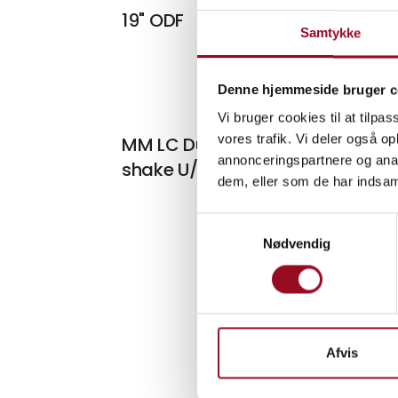
På mess
19" ODF
Samtykke
Denne hjemmeside bruger c
Vi bruger cookies til at tilpas
På mess
vores trafik. Vi deler også 
MM LC Duplex adapter Anti-
annonceringspartnere og anal
shake U/flange OM3
dem, eller som de har indsaml
Samtykkevalg
Nødvendig
Afvis