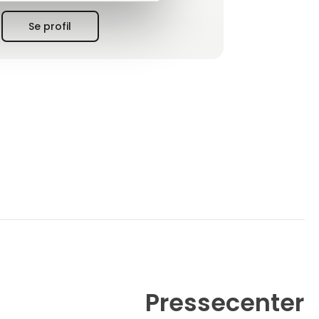
Vores styrke ligger netop i en stor viden om
de produkter vi forhandler, da vi mener at
Se profil
tætte samarbejder er bedre end blot et
kunde/leverandør forhold.
Hos OptoPro ApS investerer vi i
Pressecenter