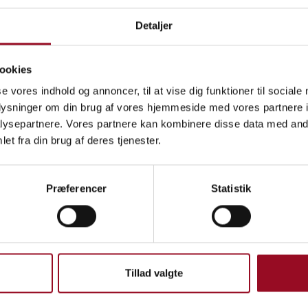
en
På messen
50/125 OM3 LC/UPC-LC/UPC
Detaljer
Duplex, Aqua, LSZH, Ø3 mm
ookies
se vores indhold og annoncer, til at vise dig funktioner til sociale
en
På messen
oplysninger om din brug af vores hjemmeside med vores partnere i
SM LC/UPC Duplex adapter
ysepartnere. Vores partnere kan kombinere disse data med andr
Anti-shake U/flange SC/FIT
et fra din brug af deres tjenester.
Præferencer
Statistik
Tillad valgte