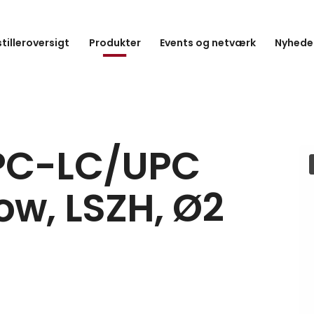
tilleroversigt
Produkter
Events og netværk
Nyheder
UPC-LC/UPC
ow, LSZH, Ø2