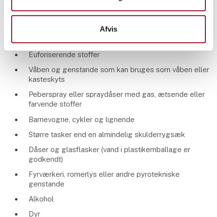
repræsentant på et af de universiteter, der indgår i NFC-
samarbejdet.
Afvis
Du må ikke medbringe:
Euforiserende stoffer
Våben og genstande som kan bruges som våben eller
kasteskyts
Peberspray eller spraydåser med gas, ætsende eller
farvende stoffer
Barnevogne, cykler og lignende
Større tasker end en almindelig skulderrygsæk
Dåser og glasflasker (vand i plastikemballage er
godkendt)
Fyrværkeri, romerlys eller andre pyrotekniske
genstande
Alkohol
Dyr