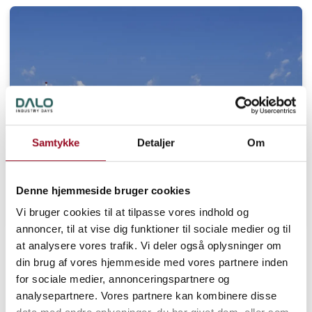
Pr
Samtykke
Detaljer
Om
Denne hjemmeside bruger cookies
Vi bruger cookies til at tilpasse vores indhold og
annoncer, til at vise dig funktioner til sociale medier og til
at analysere vores trafik. Vi deler også oplysninger om
Planlæg turen til Herning
din brug af vores hjemmeside med vores partnere inden
Find info om parkering, opladning af elbil, transport og
for sociale medier, annonceringspartnere og
anden praktisk info.
analysepartnere. Vores partnere kan kombinere disse