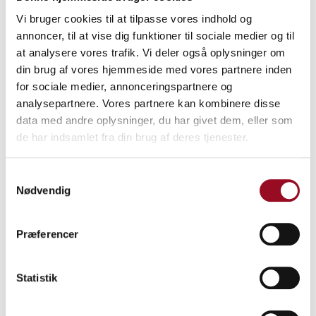
Alle ansøgere modtager skriftlig besked om resultatet af
Vi bruger cookies til at tilpasse vores indhold og
udvælgelsen senest den 3. august 2026.
annoncer, til at vise dig funktioner til sociale medier og til
Hvis ansøgning afvises, kan man kontakte
at analysere vores trafik. Vi deler også oplysninger om
OPENFORBUSINESS@MIL.DK
med eventuelle spørgsmål.
din brug af vores hjemmeside med vores partnere inden
for sociale medier, annonceringspartnere og
Dato:
21. august 2026 fra kl. 08:00-16:00
analysepartnere. Vores partnere kan kombinere disse
Lokation:
Hevring Skydeterræn
Adresse:
Voer Færgevej 4, 8950 Ørsted
data med andre oplysninger, du har givet dem, eller som
de har indsamlet fra din brug af deres tjenester.
Spørgsmål angående Range Day kan rettes til:
Samtykkevalg
OPENFORBUSINESS@MIL.DK
Nødvendig
Spørgsmål angående Innovation Day kan rettes til:
FMI-
KTP-U-DDIU@MIL.DK
Præferencer
Ansøg her
Statistik
Bemærk:
Arrangementet afholdes af FMI den 21. august på