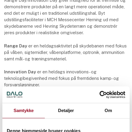
Range Day/Innovation Day giver mulighed for at fremvise og
demonstrere produkter på en langt mere operationel måde,
end det er muligt i en traditionel udstillingshal. Byt
udstillingsfaciliteter i MCH Messecenter Herning ud med
skydebanerne ved Hevring Skydeterræn og demonstrér
jeres produkter i realistiske omgivelser.
Range Day
er en heldagsaktivitet på skydebanen med fokus
på våben, sigtemidler, våbenplatforme, optronik, ammunition
samt mål- og træningsmateriel.
Innovation Day
er en heldags innovations- og
teknologibegivenhed med fokus på fremtidens kamp- og
forsvarsløsninger.
Deltagere skal ansøge og dernæst godkendes, før
deltagelse er mulig. Hvis man ønsker at deltage i både
Samtykke
Detaljer
Om
Range Day og Innovation Day, skal der ansøges separat til
begge arrangementer.
Tilmeldingsfrist: 30. juni 2026 kl. 12.00.
Denne hjemmeside bruger cookies