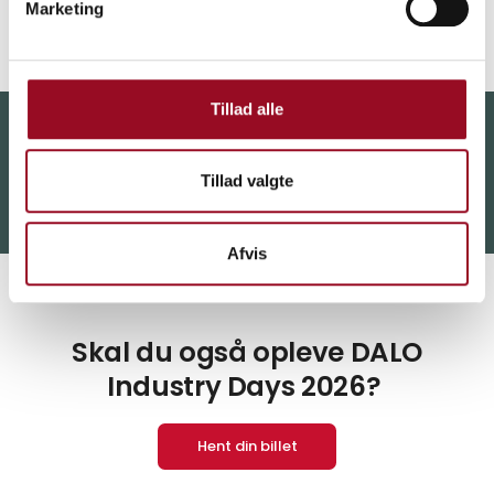
Hevring Skydeterræn, 8950 Ørsted.
Marketing
Tillad alle
Vi ses til DALO Industry Days 19. - 20. august
i MCH Messecenter Herning
Tillad valgte
Afvis
Skal du også opleve DALO
Industry Days 2026?
Hent din billet