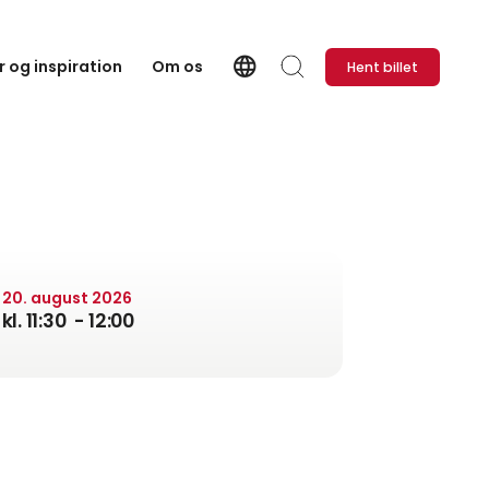
language
 og inspiration
Om os
Hent billet
Language
Søg
20. august 2026
kl. 11:30
- 12:00