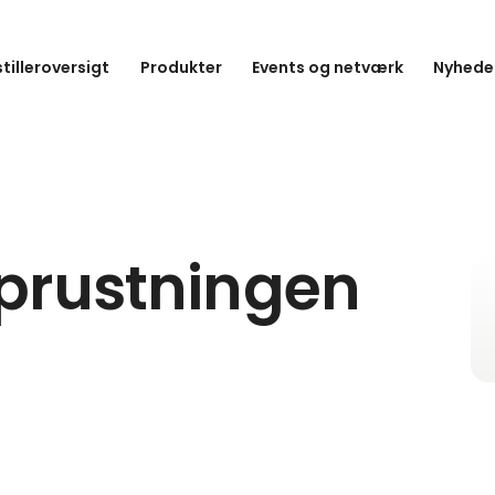
tilleroversigt
Produkter
Events og netværk
Nyheder
prustningen