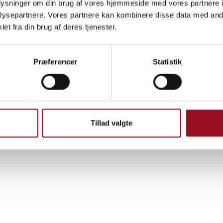
oplysninger om din brug af vores hjemmeside med vores partnere i
ordan spaceområdet og spaceteknologier kan
ysepartnere. Vores partnere kan kombinere disse data med andr
ner for fremtiden. Det belyses også hvordan
et fra din brug af deres tjenester.
e en rolle i den proces så oprustningen også
i Danmark.
Præferencer
Statistik
Tillad valgte