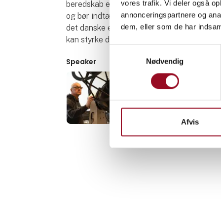
vores trafik. Vi deler også 
beredskab er det interessant at se på, hv
annonceringspartnere og anal
og bør indtænkes i det danske forsvars pla
dem, eller som de har indsaml
det danske erhvervsfremmesystem kan spill
kan styrke den kommercielle space sektor 
Samtykkevalg
Speaker
Nødvendig
Michael Linden-Vørnle
Astrofysiker
DTU
Afvis