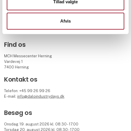
Tillad valgte
forsvarsindustriudstilling og strækker sig over to dage fyldt med
dialog, demonstrationer og forretningsmuligheder. Her mødes
beslutningstagere, FMI-sagsbehandlere, operative enheder,
Afvis
internationale delegationer og virksomheder med fælles fokus på
fremtidens forsvarsløsninger.
MCH afholder DALO Industry Days på vegne af FMI.
Find os
MCH Messecenter Herning
Vardevej 1
7400 Herning
Kontakt os
Telefon: +45 99 26 99 26
E-mail:
info@daloindustrydays.dk
Besøg os
Onsdag 19. august 2026 kl. 08.30 - 17.00
Torsdag 20. august 2026 kl. 08.30 - 17.00