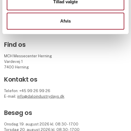
Tillad valgte
forsvarsindustriudstilling og strækker sig over to dage fyldt med
dialog, demonstrationer og forretningsmuligheder. Her mødes
beslutningstagere, FMI-sagsbehandlere, operative enheder,
Afvis
internationale delegationer og virksomheder med fælles fokus på
fremtidens forsvarsløsninger.
MCH afholder DALO Industry Days på vegne af FMI.
Find os
MCH Messecenter Herning
Vardevej 1
7400 Herning
Kontakt os
Telefon: +45 99 26 99 26
E-mail:
info@daloindustrydays.dk
Besøg os
Onsdag 19. august 2026 kl. 08.30 - 17.00
Torsdag 20. august 2026 kl. 08.30 - 17.00